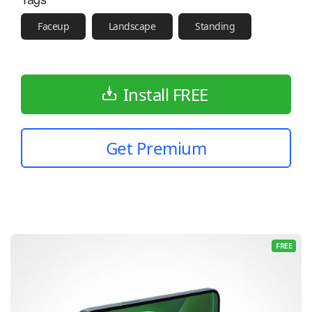
Faceup
Landscape
Standing
Install FREE
Get Premium
FREE